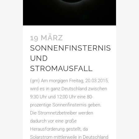
19 MÄRZ
SONNENFINSTERNIS
UND
STROMAUSFALL
(gm) Am morgigen Freitag, 20.03.2015,
wird es in ganz Deutschland zwischen
9:30 Uhr und 12:00 Uhr eine 80-
prozentige Sonnenfinsternis geben.
Die Stromnetzbetreiber werden
dadurch vor eine große
Herausforderung gestellt, da
Solarstrom mittlerweile in Deutschland