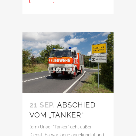
21 SEP.
ABSCHIED
VOM „TANKER“
(gm) Unser "Tanker" geht außer
Dienst. Es war lange angekündigt und