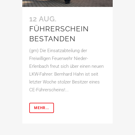
12 AUG.
FÜHRERSCHEIN
BESTANDEN
(gm) Die Einsatzabteilung der
Freiwilligen Feuerwehr Nieder-
Erlenbach freut sich über einen neuen
LKW-Fahrer: Bernhard Hahn ist seit
letzter Woche stolzer Besitzer eines
CE-Führerscheins!...
MEHR...