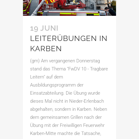
19 JUNI
LEITERÜBUNGEN IN
KARBEN
(gm) Am vergangenen Donnerstag
stand das Thema "FwDV 10 - Tragbare
Leitern" auf dem
Ausbildungsprogramm der
Einsatzabteilung. Die Übung wurde
dieses Mal nicht in Nieder-Erlenbach
abgehalten, sondern in Karben. Neben
dem gemeinsamen Grillen nach der
Übung mit der Freiwilligen Feuerwehr
Karben-Mitte machte die Tatsache,