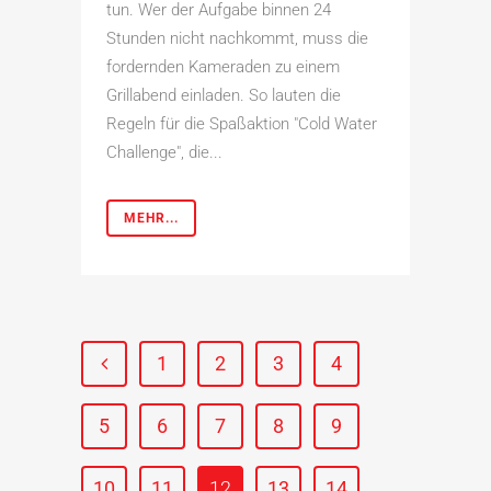
tun. Wer der Aufgabe binnen 24
Stunden nicht nachkommt, muss die
fordernden Kameraden zu einem
Grillabend einladen. So lauten die
Regeln für die Spaßaktion "Cold Water
Challenge", die...
MEHR...
1
2
3
4
5
6
7
8
9
10
11
12
13
14