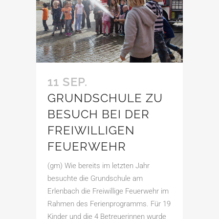
11 SEP.
GRUNDSCHULE ZU
BESUCH BEI DER
FREIWILLIGEN
FEUERWEHR
(gm) Wie bereits im letzten Jahr
besuchte die Grundschule am
Erlenbach die Freiwillige Feuerwehr im
Rahmen des Ferienprogramms. Für 19
Kinder und die 4 Betreuerinnen wurde