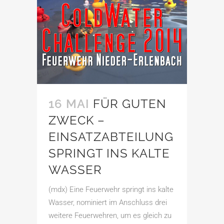
16 MAI
FÜR GUTEN
ZWECK –
EINSATZABTEILUNG
SPRINGT INS KALTE
WASSER
(mdx) Eine Feuerwehr springt ins kalte
Wasser, nominiert im Anschluss drei
weitere Feuerwehren, um es gleich zu