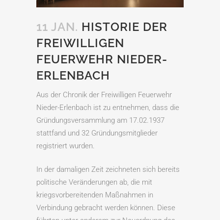
11 JAN.
HISTORIE DER
FREIWILLIGEN
FEUERWEHR NIEDER-
ERLENBACH
Aus der Chronik der Freiwilligen Feuerwehr
Nieder-Erlenbach ist zu entnehmen, dass die
Gründungsversammlung am 17.02.1937
stattfand und 32 Gründungsmitglieder
registriert wurden.
In der damaligen Zeit zeichneten sich bereits
politische Veränderungen ab, die mit
kriegsvorbereitenden Maßnahmen in
Verbindung gebracht werden können. Diese