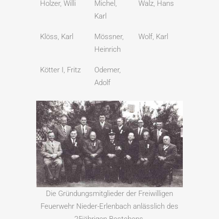
Holzer, Willi
Michel,
Walz, Hans
Karl
Klöss, Karl
Mössner,
Wolf, Karl
Heinrich
Kötter I, Fritz
Odemer,
Adolf
Die Gründungsmitglieder der Freiwilligen
Feuerwehr Nieder-Erlenbach anlässlich des