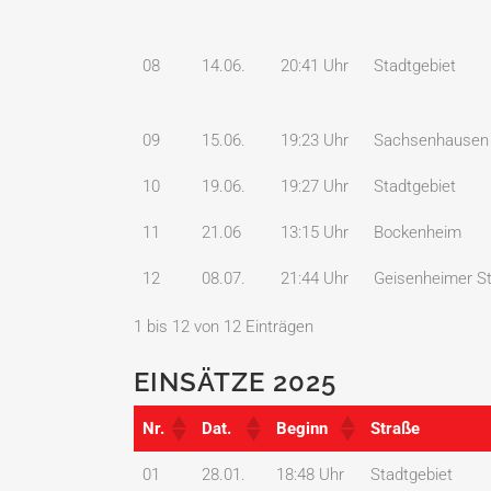
08
14.06.
20:41 Uhr
Stadtgebiet
09
15.06.
19:23 Uhr
Sachsenhausen
10
19.06.
19:27 Uhr
Stadtgebiet
11
21.06
13:15 Uhr
Bockenheim
12
08.07.
21:44 Uhr
Geisenheimer S
1 bis 12 von 12 Einträgen
EINSÄTZE 2025
Nr.
Dat.
Beginn
Straße
Nr.
Dat.
Beginn
Straße
01
28.01.
18:48 Uhr
Stadtgebiet