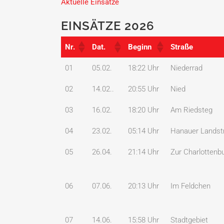
Aktuelle Einsätze
EINSÄTZE 2026
Nr.
Dat.
Beginn
Straße
Nr.
Dat.
Beginn
Straße
01
05.02.
18:22 Uhr
Niederrad
02
14.02..
20:55 Uhr
Nied
03
16.02.
18:20 Uhr
Am Riedsteg
04
23.02.
05:14 Uhr
Hanauer Landst
05
26.04.
21:14 Uhr
Zur Charlottenb
06
07.06.
20:13 Uhr
Im Feldchen
07
14.06.
15:58 Uhr
Stadtgebiet