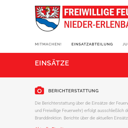
MITMACHEN!
EINSATZABTEILUNG
J
EINSÄTZE
BERICHTERSTATTUNG
Die Berichterstattung über die Einsätze der Feue
und Freiwillige Feuerwehr) erfolgt ausschließlich 
Branddirektion. Berichte über die aktuellen Einsätze