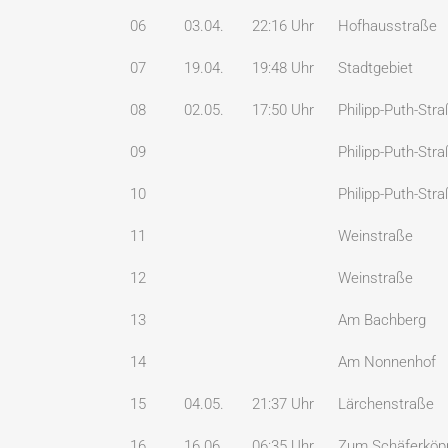
06
03.04.
22:16 Uhr
Hofhausstraße
07
19.04.
19:48 Uhr
Stadtgebiet
08
02.05.
17:50 Uhr
Philipp-Puth-Str
09
Philipp-Puth-Str
10
Philipp-Puth-Str
11
Weinstraße
12
Weinstraße
13
Am Bachberg
14
Am Nonnenhof
15
04.05.
21:37 Uhr
Lärchenstraße
16
16.06.
06:35 Uhr
Zum Schäferköp