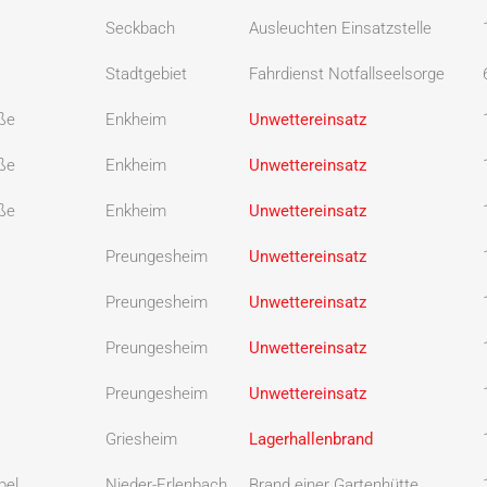
Seckbach
Ausleuchten Einsatzstelle
Stadtgebiet
Fahrdienst Notfallseelsorge
aße
Enkheim
Unwettereinsatz
aße
Enkheim
Unwettereinsatz
aße
Enkheim
Unwettereinsatz
Preungesheim
Unwettereinsatz
Preungesheim
Unwettereinsatz
Preungesheim
Unwettereinsatz
Preungesheim
Unwettereinsatz
Griesheim
Lagerhallenbrand
pel
Nieder-Erlenbach
Brand einer Gartenhütte