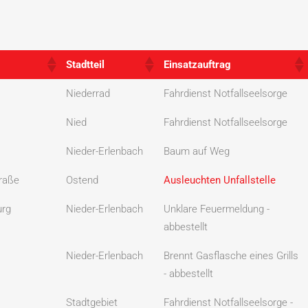
Stadtteil
Einsatzauftrag
Stadtteil
Einsatzauftrag
Niederrad
Fahrdienst Notfallseelsorge
Nied
Fahrdienst Notfallseelsorge
Nieder-Erlenbach
Baum auf Weg
raße
Ostend
Ausleuchten Unfallstelle
urg
Nieder-Erlenbach
Unklare Feuermeldung -
abbestellt
Nieder-Erlenbach
Brennt Gasflasche eines Grills
- abbestellt
Stadtgebiet
Fahrdienst Notfallseelsorge -