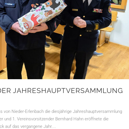
 DER JAHRESHAUPT­VERSAMMLUNG
s von Nieder-Erlenbach die diesjährige Jahreshauptversammlung
rer und 1. Vereinsvorsitzender Bernhard Hahn eröffnete die
k auf das vergangene Jahr....