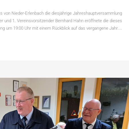
s von Nieder-Erlenbach die diesjährige Jahreshauptversammlung
rer und 1. Vereinsvorsitzender Bernhard Hahn eröffnete die dieses
ng um 19:00 Uhr mit einem Rückblick auf das vergangene Jahr....