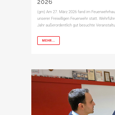
2026
(gm) Am 27. März 2026 fand im Feuerwehrhau
unserer Freiwilligen Feuerwehr statt. Wehrfüh
Jahr außerordentlich gut besuchte Veranstaltu
MEHR...