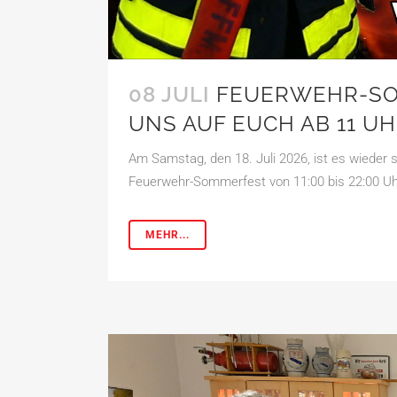
08 JULI
FEUERWEHR-SO
UNS AUF EUCH AB 11 UH
Am Samstag, den 18. Juli 2026, ist es wieder s
Feuerwehr-Sommerfest von 11:00 bis 22:00 Uhr 
MEHR...