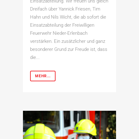
Einsatzabteilung. Wir freuen uns gleich
Dreifach über Yannick Friesen, Tim
Hahn und Nils Wicht, die ab sofort die
Einsatzabteilung der Freiwilligen
Feuerwehr Nieder-Erlenbach
verstärken. Ein zusätzlicher und ganz
besonderer Grund zur Freude ist, dass
die...
MEHR...