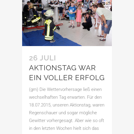
26 JULI
AKTIONSTAG WAR
EIN VOLLER ERFOLG
(gm) Die Wettervorhersage ließ einen
wechselhaften Tag erwarten. Für den
18.07.2015, unseren Aktionstag, waren
Regenschauer und sogar mögliche
Gewitter vorhergesagt. Aber wie so oft
in den letzten Wochen hielt sich das