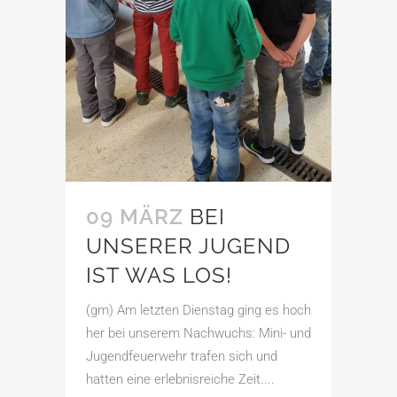
09 MÄRZ
BEI
UNSERER JUGEND
IST WAS LOS!
(gm) Am letzten Dienstag ging es hoch
her bei unserem Nachwuchs: Mini- und
Jugendfeuerwehr trafen sich und
hatten eine erlebnisreiche Zeit....