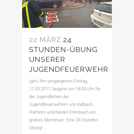
22 MÄRZ
24
STUNDEN-ÜBUNG
UNSERER
JUGENDFEUERWEHR
(gm) Am vergangenen Freitag,
17.03.2017, begann um 18:00 Uhr für
die Jugendlichen der
Jugendfeuerwehren von Kalbach,
Harheim und Nieder-Erlenbach ein
großes Abenteuer: Eine 24 Stunden-
Übung!...