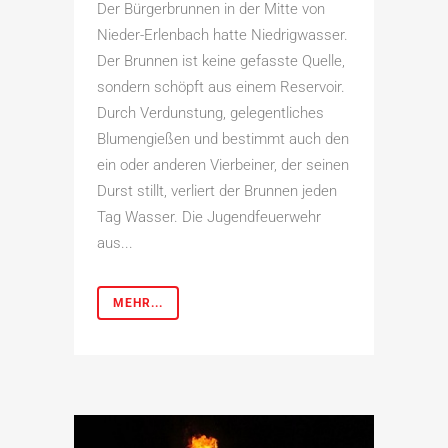
Der Bürgerbrunnen in der Mitte von
Nieder-Erlenbach hatte Niedrigwasser.
Der Brunnen ist keine gefasste Quelle,
sondern schöpft aus einem Reservoir.
Durch Verdunstung, gelegentliches
Blumengießen und bestimmt auch den
ein oder anderen Vierbeiner, der seinen
Durst stillt, verliert der Brunnen jeden
Tag Wasser. Die Jugendfeuerwehr
aus...
MEHR...