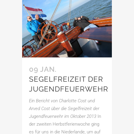
09 JAN.
SEGELFREIZEIT DER
JUGENDFEUERWEHR
Ein Bericht von Charlotte Cost und
Arved Cost über die Segelfreizeit der
Jugendfeuerwehr im Oktober 2013
In
der zweiten Herbstferienwoche ging
es für uns in die Niederlande, um auf