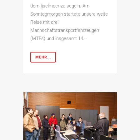
dem Ijselmeer zu segeln. Am
Sonntagmorgen startete unsere weite
Reise mit drei
Mannschaftstransportfahrzeugen
(MTFs) und insgesamt 14...
MEHR...