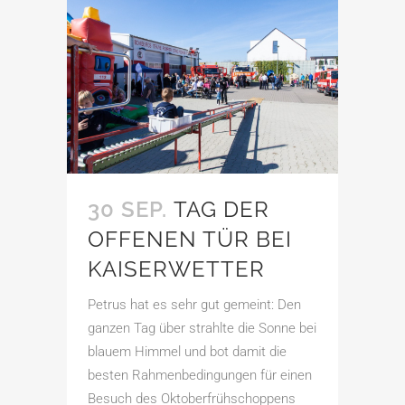
30 SEP.
TAG DER
OFFENEN TÜR BEI
KAISERWETTER
Petrus hat es sehr gut gemeint: Den
ganzen Tag über strahlte die Sonne bei
blauem Himmel und bot damit die
besten Rahmenbedingungen für einen
Besuch des Oktoberfrühschoppens