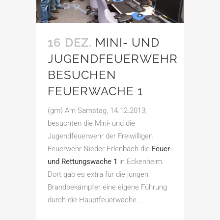
16 DEZ.
MINI- UND
JUGENDFEUERWEHR
BESUCHEN
FEUERWACHE 1
(gm) Am Samstag, 14.12.2013,
besuchten die Mini- und die
Jugendfeuerwehr der Freiwilligen
Feuerwehr Nieder-Erlenbach die
Feuer-
und Rettungswache 1
in Eckenheim.
Dort gab es extra für die jungen
Brandbekämpfer eine eigene Führung
durch die Hauptfeuerwache....