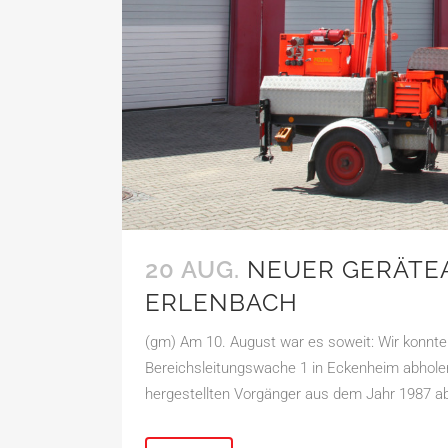
20 AUG.
NEUER GERÄTEA
ERLENBACH
(gm) Am 10. August war es soweit: Wir konnten
Bereichsleitungswache 1 in Eckenheim abholen
hergestellten Vorgänger aus dem Jahr 1987 ab.