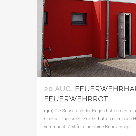
20 AUG.
FEUERWEHRHAU
FEUERWEHRROT
(gm) Die Sonne und der Regen hatten den rot
sichtbar zugesetzt. Zuletzt hatten die dicken
verursacht. Zeit für eine kleine Renovierung....