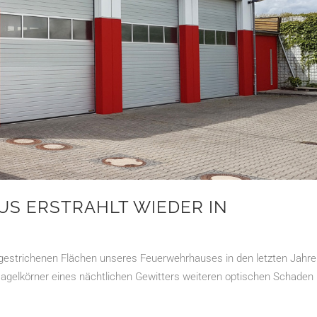
S ERSTRAHLT WIEDER IN
 gestrichenen Flächen unseres Feuerwehrhauses in den letzten Jahr
 Hagelkörner eines nächtlichen Gewitters weiteren optischen Schaden