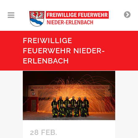
FREIWILLIGE
FEUERWEHR NIEDER-
ERLENBACH
28 FEB.