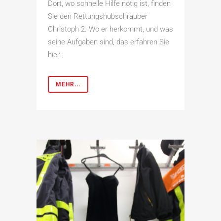
Dort, wo schnelle Hilfe nötig ist, finden
Sie den Rettungshubschrauber
Christoph 2. Wo er herkommt, und was
seine Aufgaben sind, das erfahren Sie
hier.
MEHR...