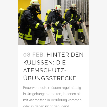
08 FEB.
HINTER DEN
KULISSEN: DIE
ATEMSCHUTZ-
ÜBUNGSSTRECKE
Feuerwehrleute müssen regelmässig
in Umgebungen arbeiten, in denen sie
mit Atemgiften in Berührung kommen
oder in denen nicht genügend