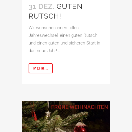
31 DEZ.
GUTEN
RUTSCH!
Wir wünschen einen tollen
Jahreswechsel, einen guten Rutsch
und einen guten und sicheren Start in
das neue Jahr!...
MEHR...