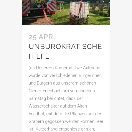
25 APR.
UNBÜROKRATISCHE
HILFE
(al) Unserem Kamerad Uwe Axtmann
wurde von verschiedenen Bürgerinnen
und Bürgern aus unserem schönen
Nieder-Erlenbach am vergangenen
Samstag berichtet, dass der
Wasserbehälter auf dem Alten
Friedhof, mit dem die Pflanzen auf den
Gräbern gegossen werden können, leer
ist. Kurzerhand entschloss er sich,