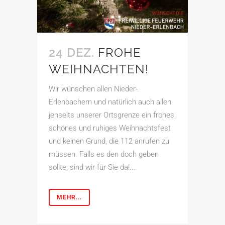
24 DEZ.
FROHE
WEIHNACHTEN!
Wir wünschen allen Nieder-
Erlenbachern und natürlich auch allen
jenseits unserer Ortsgrenze ein frohes,
schönes und ruhiges Weihnachtsfest
und keinen Grund, die 112 anrufen zu
müssen. Falls es den doch geben
sollte, sind wir für Sie da!...
MEHR...