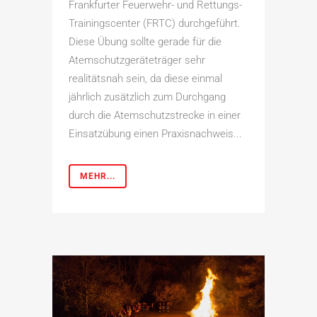
Frankfurter Feuerwehr- und Rettungs-
Trainingscenter (FRTC) durchgeführt.
Diese Übung sollte gerade für die
Atemschutzgeräteträger sehr
realitätsnah sein, da diese einmal
jährlich zusätzlich zum Durchgang
durch die Atemschutzstrecke in einer
Einsatzübung einen Praxisnachweis...
MEHR...