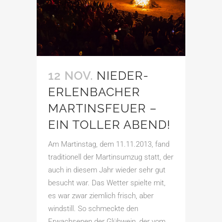
12 NOV.
NIEDER-
ERLENBACHER
MARTINSFEUER –
EIN TOLLER ABEND!
Am Martinstag, dem 11.11.2013, fand
traditionell der Martinsumzug statt, der
auch in diesem Jahr wieder sehr gut
besucht war. Das Wetter spielte mit,
es war zwar ziemlich frisch, aber
windstill. So schmeckte den
Erwachsenen der Glühwein, der vom