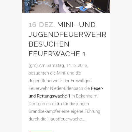
16 DEZ.
MINI- UND
JUGENDFEUERWEHR
BESUCHEN
FEUERWACHE 1
(gm) Am Samstag, 14.12.2013,
besuchten die Mini- und die
Jugendfeuerwehr der Freiwilligen
Feuerwehr Nieder-Erlenbach die
Feuer-
und Rettungswache 1
in Eckenheim.
Dort gab es extra für die jungen
Brandbekämpfer eine eigene Führung
durch die Hauptfeuerwache....