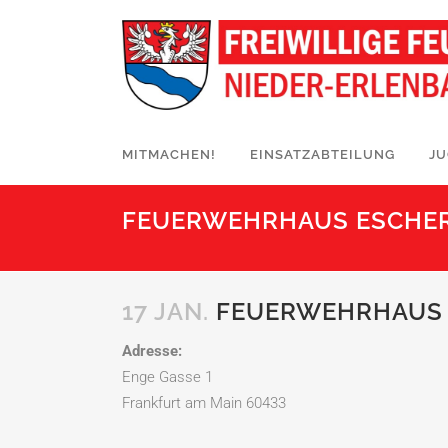
MITMACHEN!
EINSATZABTEILUNG
J
FEUERWEHRHAUS ESCHE
17 JAN.
FEUERWEHRHAUS 
Adresse:
Enge Gasse 1
Frankfurt am Main 60433