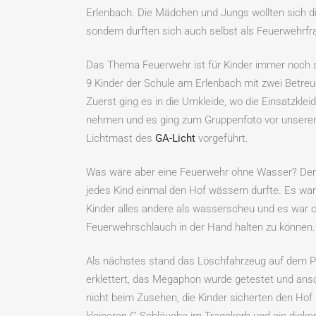
Erlenbach. Die Mädchen und Jungs wollten sich di
sondern durften sich auch selbst als Feuerwehrf
Das Thema Feuerwehr ist für Kinder immer noch 
9 Kinder der Schule am Erlenbach mit zwei Betre
Zuerst ging es in die Umkleide, wo die Einsatzkl
nehmen und es ging zum Gruppenfoto vor unser
Lichtmast des
GA-Licht
vorgeführt.
Was wäre aber eine Feuerwehr ohne Wasser? Der v
jedes Kind einmal den Hof wässern durfte. Es war
Kinder alles andere als wasserscheu und es war of
Feuerwehrschlauch in der Hand halten zu können.
Als nächstes stand das Löschfahrzeug auf dem Pr
erklettert, das Megaphon wurde getestet und ansch
nicht beim Zusehen, die Kinder sicherten den Hof 
kleineren C-Schläuche im Tragekorb und ein dic