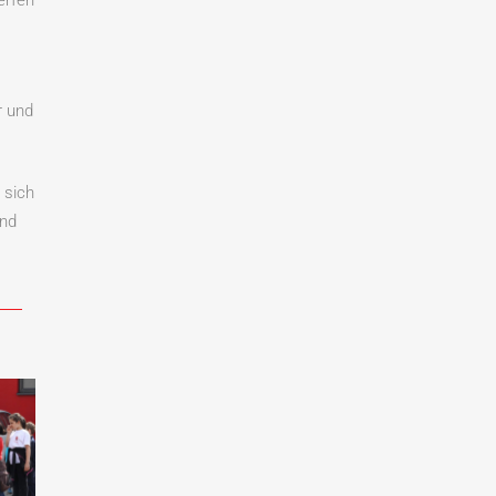
r und
 sich
nd