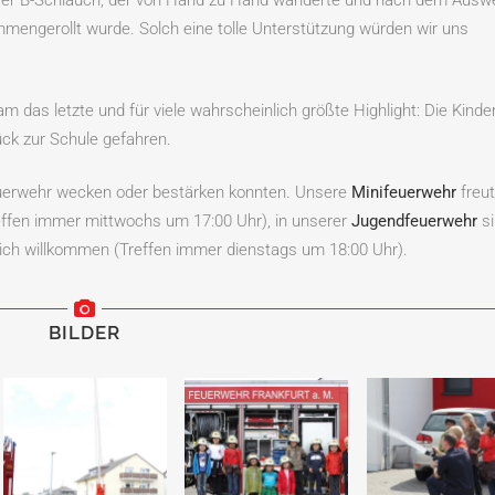
mmengerollt wurde. Solch eine tolle Unterstützung würden wir uns
das letzte und für viele wahrscheinlich größte Highlight: Die Kinde
ck zur Schule gefahren.
Feuerwehr wecken oder bestärken konnten. Unsere
Minifeuerwehr
freut
reffen immer mittwochs um 17:00 Uhr), in unserer
Jugendfeuerwehr
si
lich willkommen (Treffen immer dienstags um 18:00 Uhr).
BILDER