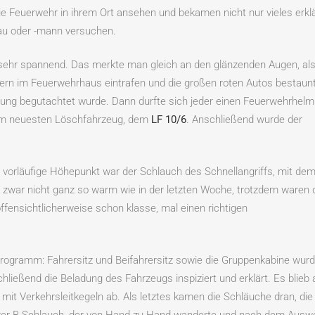
e Feuerwehr in ihrem Ort ansehen und bekamen nicht nur vieles erklä
rau oder -mann versuchen.
sehr spannend. Das merkte man gleich an den glänzenden Augen, als
uern im Feuerwehrhaus eintrafen und die großen roten Autos bestaun
eidung begutachtet wurde. Dann durfte sich jeder einen Feuerwehrhelm
em neuesten Löschfahrzeug, dem
LF 10/6
. Anschließend wurde der
orläufige Höhepunkt war der Schlauch des Schnellangriffs, mit de
 zwar nicht ganz so warm wie in der letzten Woche, trotzdem waren 
fensichtlicherweise schon klasse, mal einen richtigen
ogramm: Fahrersitz und Beifahrersitz sowie die Gruppenkabine wur
ließend die Beladung des Fahrzeugs inspiziert und erklärt. Es blieb 
mit Verkehrsleitkegeln ab. Als letztes kamen die Schläuche dran, die
kerer B-Schlauch, der von Hand zu Hand wanderte und nach dem Ausw