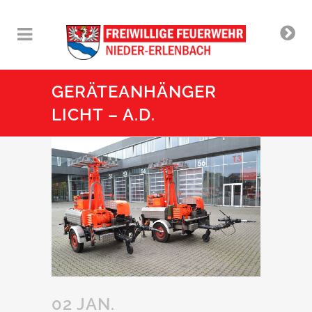
GERÄTEANHÄNGER
LICHT – A.D.
02 JAN.