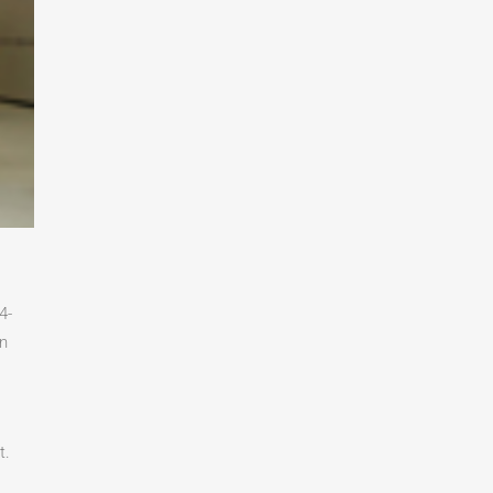
4-
en
t.