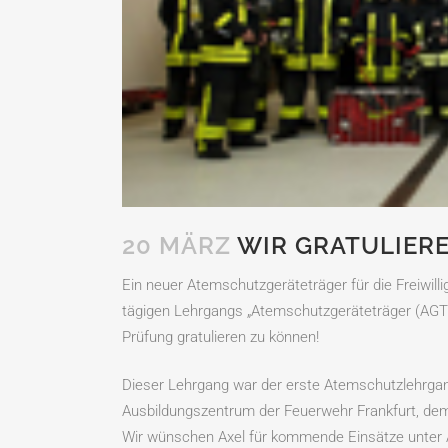
20 MÄRZ
WIR GRATULIERE
Ein neuer Atemschutzgeräteträger für die Freiwill
tägigen Lehrgangs „Atemschutzgeräteträger (AGT)“
Prüfung gratulieren zu können!
Dieser Lehrgang war der erste Atemschutzlehrga
Ausbildungszentrum der Feuerwehr Frankfurt, d
Wir wünschen Axel für kommende Einsätze unter A