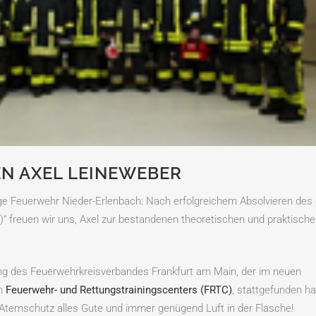
N AXEL LEINEWEBER
ige Feuerwehr Nieder-Erlenbach: Nach erfolgreichem Absolvieren des 
 freuen wir uns, Axel zur bestandenen theoretischen und praktisch
ng des Feuerwehrkreisverbandes Frankfurt am Main, der im neuen
em
Feuerwehr- und Rettungstrainingscenters (FRTC)
, stattgefunden ha
temschutz alles Gute und immer genügend Luft in der Flasche!