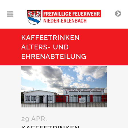
KAFFEETRINKEN
ALTERS- UND
EHRENABTEILUNG
29 APR.