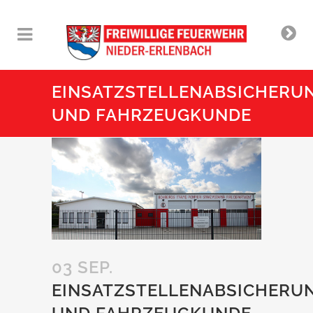
EINSATZSTELLENABSICHERU
UND FAHRZEUGKUNDE
03 SEP.
EINSATZSTELLENABSICHERU