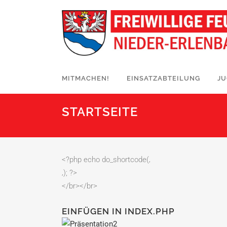
MITMACHEN!
EINSATZABTEILUNG
J
STARTSEITE
<?php echo do_shortcode(‚
‚); ?>
</br></br>
EINFÜGEN IN INDEX.PHP