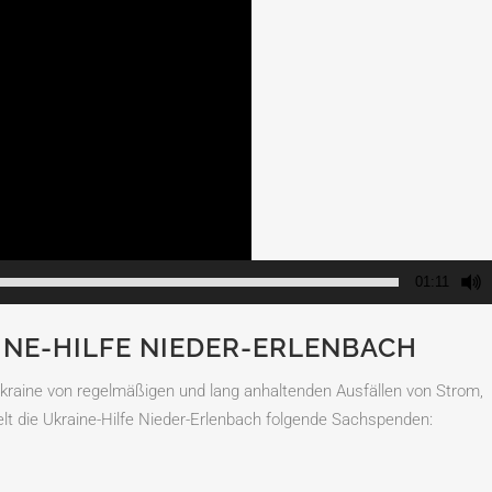
01:11
NE-HILFE NIEDER-ERLENBACH
kraine von regelmäßigen und lang anhaltenden Ausfällen von Strom,
 die Ukraine-Hilfe Nieder-Erlenbach folgende Sachspenden: