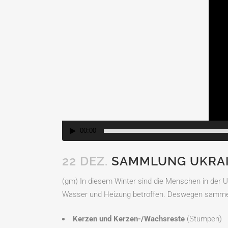
00:00
22 DEZ.
SAMMLUNG UKRAI
(gm) In diesem Winter sind die Menschen in der U
Wasser und Heizung betroffen. Deswegen sammelt
Kerzen und Kerzen-/Wachsreste
(Stumpen)