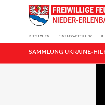
MITMACHEN!
EINSATZABTEILUNG
J
SAMMLUNG UKRAINE-HIL
Video-
Player