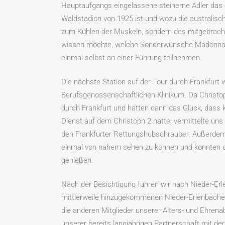
Hauptaufgangs eingelassene steinerne Adler das 
Waldstadion von 1925 ist und wozu die australi
zum Kühlen der Muskeln, sondern des mitgebrachte
wissen möchte, welche Sonderwünsche Madonna und
einmal selbst an einer Führung teilnehmen.
Die nächste Station auf der Tour durch Frankfurt
Berufsgenossenschaftlichen Klinikum. Da Christop
durch Frankfurt und hatten dann das Glück, dass 
Dienst auf dem Christoph 2 hatte, vermittelte un
den Frankfurter Rettungshubschrauber. Außerdem 
einmal von nahem sehen zu können und konnten d
genießen.
Nach der Besichtigung fuhren wir nach Nieder-Er
mittlerweile hinzugekommenen Nieder-Erlenbacher
die anderen Mitglieder unserer Alters- und Ehrenab
unserer bereits langjährigen Partnerschaft mit de