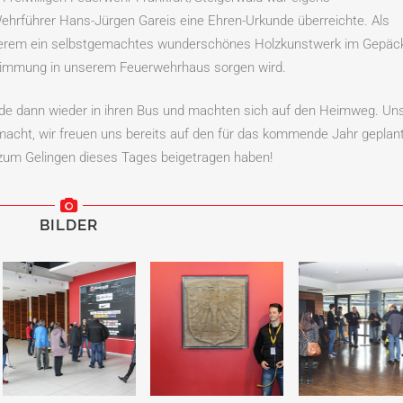
Wehrführer Hans-Jürgen Gareis eine Ehren-Urkunde überreichte. Als
nderem ein selbstgemachtes wunderschönes Holzkunstwerk im Gepäck
immung in unserem Feuerwehrhaus sorgen wird.
de dann wieder in ihren Bus und machten sich auf den Heimweg. Un
acht, wir freuen uns bereits auf den für das kommende Jahr geplan
e zum Gelingen dieses Tages beigetragen haben!
BILDER