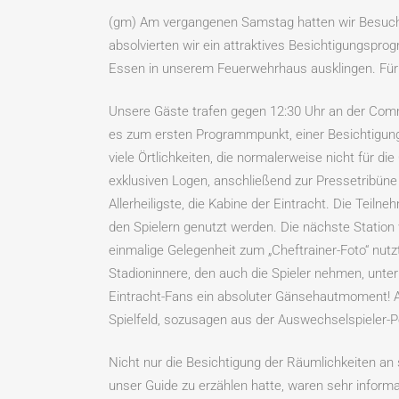
(gm) Am vergangenen Samstag hatten wir Besuch
absolvierten wir ein attraktives Besichtigungspr
Essen in unserem Feuerwehrhaus ausklingen. Für a
Unsere Gäste trafen gegen 12:30 Uhr an der Comm
es zum ersten Programmpunkt, einer Besichtigung
viele Örtlichkeiten, die normalerweise nicht für di
exklusiven Logen, anschließend zur Pressetribüne 
Allerheiligste, die Kabine der Eintracht. Die Teil
den Spielern genutzt werden. Die nächste Station
einmalige Gelegenheit zum „Cheftrainer-Foto“ nut
Stadioninnere, den auch die Spieler nehmen, unte
Eintracht-Fans ein absoluter Gänsehautmoment! A
Spielfeld, sozusagen aus der Auswechselspieler-P
Nicht nur die Besichtigung der Räumlichkeiten an 
unser Guide zu erzählen hatte, waren sehr informa