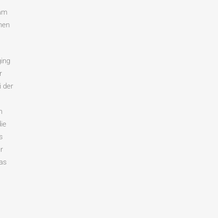
sam
men
ging
r
i der
n
ie
s
r
das