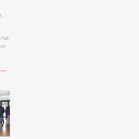
,
s hat
ten