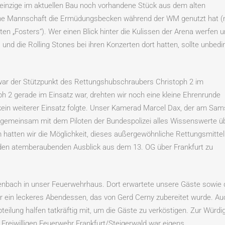
einzige im aktuellen Bau noch vorhandene Stück aus dem alten
sche Mannschaft die Ermüdungsbecken während der WM genutzt hat (
n „Fosters“). Wer einen Blick hinter die Kulissen der Arena werfen 
 die Rolling Stones bei ihren Konzerten dort hatten, sollte unbedi
 war der Stützpunkt des Rettungshubschraubers Christoph 2 im
h 2 gerade im Einsatz war, drehten wir noch eine kleine Ehrenrunde
kein weiterer Einsatz folgte. Unser Kamerad Marcel Dax, der am Sam
s gemeinsam mit dem Piloten der Bundespolizei alles Wissenswerte ü
hatten wir die Möglichkeit, dieses außergewöhnliche Rettungsmittel
en atemberaubenden Ausblick aus dem 13. OG über Frankfurt zu
lenbach in unser Feuerwehrhaus. Dort erwartete unsere Gäste sowie 
 ein leckeres Abendessen, das von Gerd Cerny zubereitet wurde. Au
teilung halfen tatkräftig mit, um die Gäste zu verköstigen. Zur Würdi
r Freiwilligen Feuerwehr Frankfurt/Steigerwald war eigens