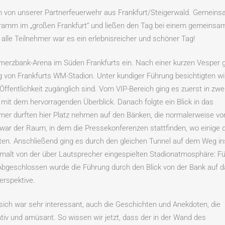
 von unserer Partnerfeuerwehr aus Frankfurt/Steigerwald. Gemein
ogramm im „großen Frankfurt“ und ließen den Tag bei einem gemeinsa
lle Teilnehmer war es ein erlebnisreicher und schöner Tag!
erzbank-Arena im Süden Frankfurts ein. Nach einer kurzen Vesper 
 von Frankfurts WM-Stadion. Unter kundiger Führung besichtigten wi
e Öffentlichkeit zugänglich sind. Vom VIP-Bereich ging es zuerst in zwe
mit dem hervorragenden Überblick. Danach folgte ein Blick in das
nehmer durften hier Platz nehmen auf den Bänken, die normalerweise vo
 war der Raum, in dem die Pressekonferenzen stattfinden, wo einige d
zten. Anschließend ging es durch den gleichen Tunnel auf dem Weg in
rmalt von der über Lautsprecher eingespielten Stadionatmosphäre: Fü
bgeschlossen wurde die Führung durch den Blick von der Bank auf 
erspektive.
sich war sehr interessant, auch die Geschichten und Anekdoten, die
tiv und amüsant. So wissen wir jetzt, dass der in der Wand des