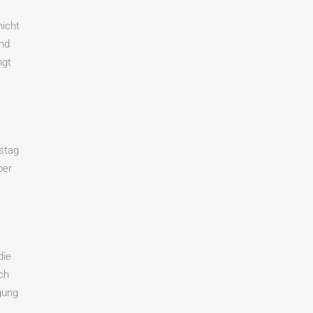
nicht
und
ngt
stag
ber
die
ch
gung