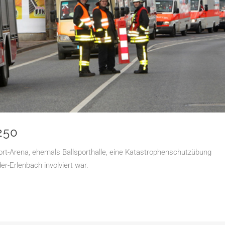
250
ort-Arena, ehemals Ballsporthalle, eine Katastrophenschutzübung
der-Erlenbach involviert war.