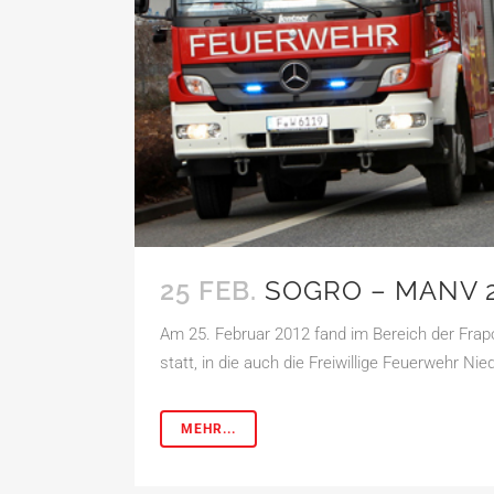
25 FEB.
SOGRO – MANV 
Am 25. Februar 2012 fand im Bereich der Frap
statt, in die auch die Freiwillige Feuerwehr Nie
MEHR...