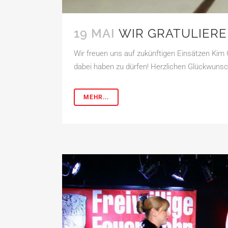
19 MAI
WIR GRATULIERE
Wir freuen uns auf zukünftigen Einsätzen Kim 
dabei haben zu dürfen! Herzlichen Glückwunsch
MEHR...