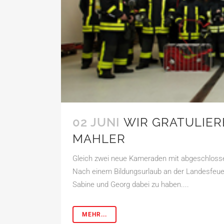
02 JUNI
WIR GRATULIER
MAHLER
Gleich zwei neue Kameraden mit abgeschlos
Nach einem Bildungsurlaub an der Landesfeuerw
Sabine und Georg dabei zu haben....
MEHR...