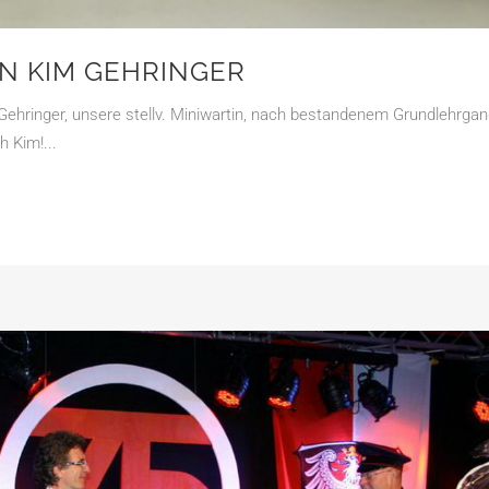
N KIM GEHRINGER
Gehringer, unsere stellv. Miniwartin, nach bestandenem Grundlehrga
 Kim!...